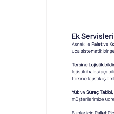
Ek Servisler
Asnak ile 
Palet
 ve 
Ko
uca sistematik bir şek
Tersine Lojistik
 bild
lojistik ihalesi açabi
tersine lojistik işlem
Yük
 ve 
Süreç Takibi, 
müşterilerimize ücre
Bunlar için 
Pallet Pi