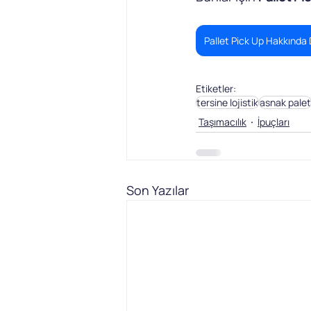
Pallet Pick Up Hakkında D
Etiketler:
tersine lojistik
asnak palet
Taşımacılık
İpuçları
Son Yazılar