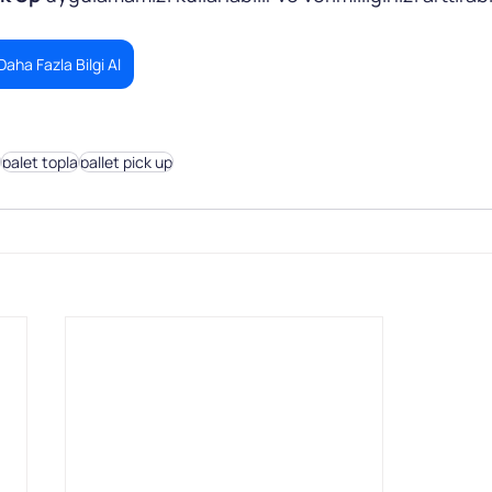
aha Fazla Bilgi Al
palet topla
pallet pick up