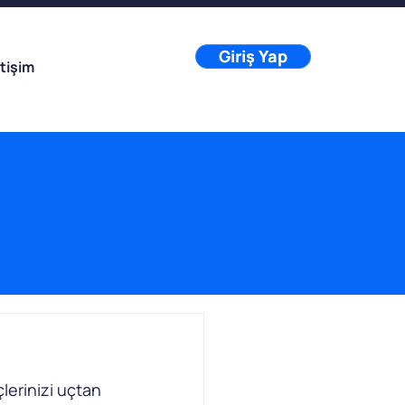
Giriş Yap
etişim
lerinizi uçtan 