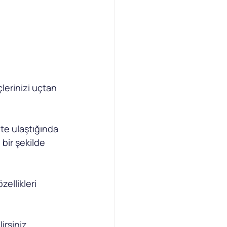
çlerinizi uçtan 
ete ulaştığında 
 bir şekilde 
zellikleri 
irsiniz.